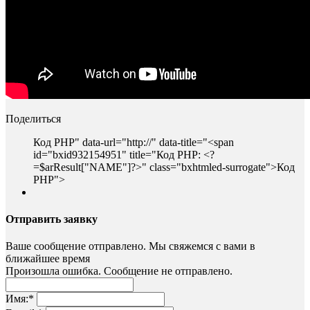
Поделиться
Код PHP
" data-url="http://" data-title="<span
id="bxid932154951" title="Код PHP: <?
=$arResult["NAME"]?>" class="bxhtmled-surrogate">
Код
PHP
">
Отправить заявку
Ваше сообщение отправлено. Мы свяжемся с вами в
ближайшее время
Произошла ошибка. Сообщение не отправлено.
Имя:
*